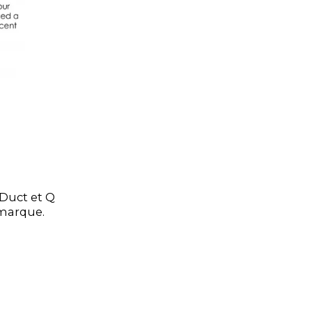
eDuct et Q
 marque.