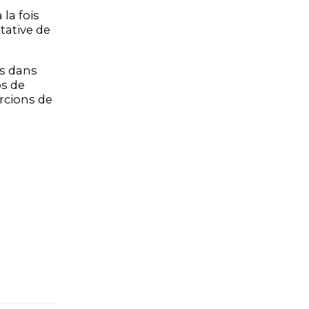
la fois
tative de
es dans
os de
rcions de