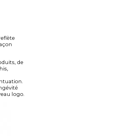
eflète
façon
oduits, de
his,
n
ntuation.
ongévité
veau logo.